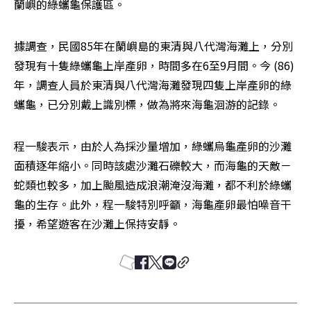
蘭嶼的綠蠵龜保護區。
據調查，民國85年在蘭嶼島的東清與八代灣海灘上，分別
發現有十隻綠蠵龜上岸產卵，時間多在6至9月間。今 (86)
年，調查人員於東清與八代灣海灘發現四隻上岸產卵的綠
蠵龜，已分別戴上識別標，做為將來海龜洄游的記錄。
程一駿表示，由於人為採沙量增加，綠蠵烏龜產卵的沙灘
面積逐年縮小。同時該處沙灘石礫較大，而海龜的天敵－
蛇類也較多，加上颱風造成浪潮淹沒海灘，都不利於綠蠵
龜的生存。此外，程一駿特別呼籲，海龜產卵最怕噪音干
擾，希望遊客在沙灘上保持安靜。