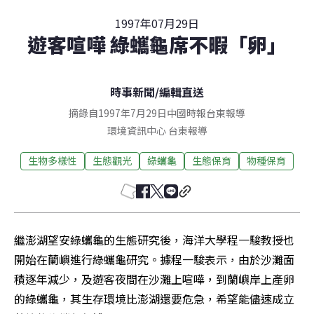
1997年07月29日
遊客喧嘩 綠蠵龜席不暇「卵」
時事新聞
/
編輯直送
摘錄自1997年7月29日中國時報台東報導
環境資訊中心
台東
報導
生物多樣性
生態觀光
綠蠵龜
生態保育
物種保育
繼澎湖望安綠蠵龜的生態研究後，海洋大學程一駿教授也
開始在蘭嶼進行綠蠵龜研究。據程一駿表示，由於沙灘面
積逐年減少，及遊客夜間在沙灘上喧嘩，到蘭嶼岸上產卵
的綠蠵龜，其生存環境比澎湖還要危急，希望能儘速成立