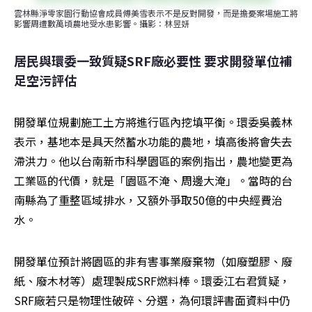
雲林縣淨零家園行動協會成員傅美雪表示不是反對開發，而是擔憂案場施工將
影響周遭數萬頃農地受水患影響。攝影：林昱妍
居民與環委一致質疑SRF廠必要性 要求開發單位補
足空污評估
開發單位規劃施工土方將進行區內挖填平衡。環委吳義林
表示，基地本是具天然蓄水功能的農地，填高後將會失去
滯洪力。他以台南新市科學園區的案例指出，農地變更為
工業區的代價，就是「園區不淹、周邊大淹」。當時的台
南縣為了重整區域排水，又額外爭取50億的中央經費治
水。
開發單位預計將園區的非有害事業廢棄物（如廢塑膠、廢
紙、廢木材等）處理製成SRF燃料棒。環委江右君質疑，
SRF廠若只是物理性破碎、分選，為何環評書面資料中仍