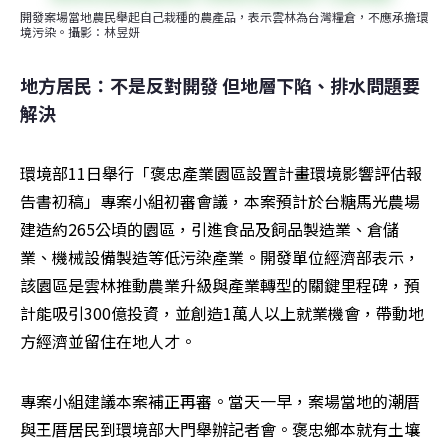
開發案場當地農民舉起自己栽種的農產品，表示雲林為台灣糧倉，不應承擔環
境污染。攝影：林昱妍
地方居民：不是反對開發 但地層下陷、排水問題要
解決
環境部11日舉行「褒忠產業園區設置計畫環境影響評估報
告書初稿」專案小組初審會議，本案預計於台糖馬光農場
建造約265公頃的園區，引進食品及飼品製造業、倉儲
業、機械設備製造等低污染產業。開發單位經濟部表示，
該園區是雲林推動農業升級與產業轉型的關鍵里程碑，預
計能吸引300億投資，並創造1萬人以上就業機會，帶動地
方經濟並留住在地人才。
專案小組建議本案補正再審。當天一早，案場當地的潮厝
與王厝居民到環境部大門舉辦記者會。褒忠鄉本就有土壤