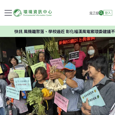
電子報
登入
快訊
風機離聚落、學校過近 彰化福漢風電案環委建議不應開發