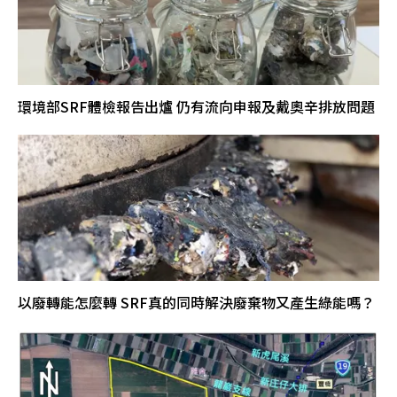
環境部SRF體檢報告出爐 仍有流向申報及戴奧辛排放問題
以廢轉能怎麼轉 SRF真的同時解決廢棄物又產生綠能嗎？