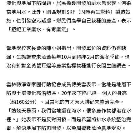
液化與地層下陷問題，居民擔憂開發加劇水患影響、污染
當地用水。此外，園區規劃SRF（固體再生燃料）製造設
施，也引發空污疑慮。鄉民們高舉自己栽種的農產，表示
「拒絕工業廢水、有毒廢氣」。
當地學校家長會的陳小姐指出，開發單位的資料仍有缺
漏，生態調查未涵蓋每年10月到隔年2月的渡冬季節，也
沒有針對金黃鼠耳蝠等農業指標物種進行夜間生態調查。
雲林縣淨零家園行動協會成員傅美雪表示，當地是地層下
陷與土壤液化高潛勢區，20年來下陷已達一個人的身高
（約160公分）。且當地的有才寮大排尚未整治完全，
「這幾天暴雨，我們當地還在淹水，很多農作物都泡在水
裡。」她表示不是反對開發，而是希望將排水系統整治完
畢、解決地層下陷再開發，以免周遭數萬頃農地受災。