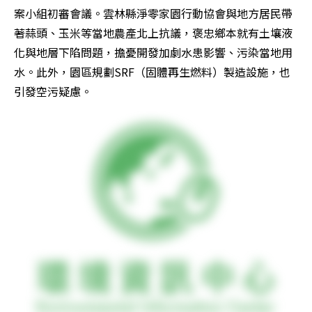
案小組初審會議。雲林縣淨零家園行動協會與地方居民帶
著蒜頭、玉米等當地農產北上抗議，褒忠鄉本就有土壤液
化與地層下陷問題，擔憂開發加劇水患影響、污染當地用
水。此外，園區規劃SRF（固體再生燃料）製造設施，也
引發空污疑慮。