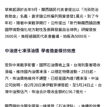
草案起源於去年9月，關西鎮民代表會提出以「污染防治
救助金」名義，要求鎮公所編列預算普發1萬元。到了今
年初，隨著中東戰爭開打，公所提出「新竹縣關西鎮因應
國際情勢強化地方韌性及振興發展自治條例」研擬發放
3600元，後經過鎮民代表會審議，拍板為5000元。
中油連七凍漲油價  學者擔憂模仿效應
受到中東戰爭影響，國際石油價格上漲，台灣則靠著吸收
漲幅，維持國內油價凍漲，以穩定物價波動。25日起，
汽、柴油價格維持不調整，已經是國內連7週凍漲。中油
公司說明，自2月28日美伊戰爭爆發起，至5月24日止，台
灣中油預估汽、柴油合計吸收金額約156.7億元。
關西鎮如今開全國第一槍普發「石油津貼」，後續的效應