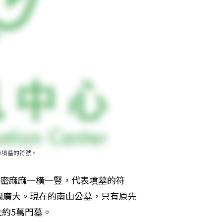
表墳墓的符號。
密密麻麻一橫一豎，代表墳墓的符
圍廣大。現在的南山公墓，只有原先
大約5萬門墓。