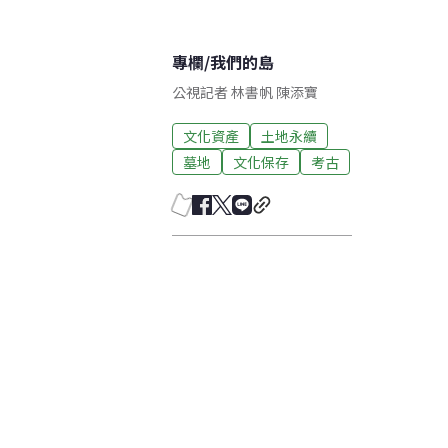
專欄
/
我們的島
公視記者 林書帆 陳添寶
文化資產
土地永續
墓地
文化保存
考古