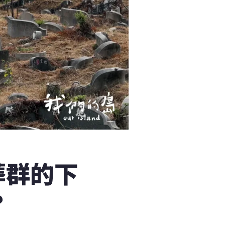
葬群的下
？