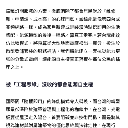
這種訂閱服務的方案，徹底消除了都會居民對於「維修
難、申請煩、成本高」的心理門檻。當綠能能像第四台或
寬頻網路一樣，成為家戶新建或是裝潢時點選即用的生活
標配，能源轉型的最後一哩路才算真正走完。若台灣能效
仿此種模式，將預算從大型地面電廠撥出一部分，投注於
微型發儲套裝的服務補貼，我們將能建立一套抗災能力更
強的分散式電網，讓能源自主權真正落實在每位公民的插
座之上。
被「工程思維」沒收的都會能源自主權
國際間「隨插即用」的綠能模式令人稱羨，而台灣的轉型
願景卻深陷於建築管理與工程化的枷鎖中。在台灣，光電
板要從屋頂走入陽台，首要阻礙並非技術門檻，而是將其
視為建材與附屬建築物的僵化思維與法律定性。在現行