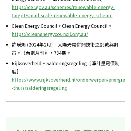
https://cer.gov.au/schemes/renewable-energy-
target/small-scale-renewable-energy-scheme
Clean Energy Council。Clean Energy Council。
https://cleanenergycouncil.org.au/
許瑛娟 (2024年2月)。太陽光電併網技術之挑戰與對
策。《台電月刊》，734期。
Rijksoverheid。Salderingsregeling［淨計量電價制
度］。
https://www.rijksoverheid.nl/onderwerpen/energie
-thuis/salderingsregeling 