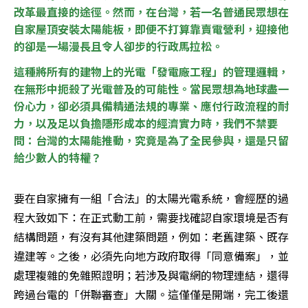
改革最直接的途徑。然而，在台灣，若一名普通民眾想在
自家屋頂安裝太陽能板，即便不打算靠賣電營利，迎接他
的卻是一場漫長且令人卻步的行政馬拉松。
這種將所有的建物上的光電「發電廠工程」的管理邏輯，
在無形中扼殺了光電普及的可能性。當民眾想為地球盡一
份心力，卻必須具備精通法規的專業、應付行政流程的耐
力，以及足以負擔隱形成本的經濟實力時，我們不禁要
問：台灣的太陽能推動，究竟是為了全民參與，還是只留
給少數人的特權？
要在自家擁有一組「合法」的太陽光電系統，會經歷的過
程大致如下：在正式動工前，需要找確認自家環境是否有
結構問題，有沒有其他建築問題，例如：老舊建築、既存
違建等。之後，必須先向地方政府取得「同意備案」，並
處理複雜的免雜照證明；若涉及與電網的物理連結，還得
跨過台電的「併聯審查」大關。這僅僅是開端，完工後還