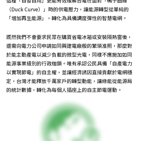
這種「自發自用」更能有效緩解台電在面對「鴨子曲線
（Duck Curve）」時的供電壓力，讓能源轉型從單純的
「增加再生能源」，轉化為具備調度彈性的智慧電網。
既然我們不會要求民眾在購買省電冰箱或安裝隔熱窗後，
還需向電力公司申請如同興建電廠般的繁瑣准照，那麼對
於能主動產電以減少負載的微型光電，同樣不應施加如同
能源事業級別的行政枷鎖。唯有承認公民具備「自產電力
以實現節電」的自主權，並讓經濟誘因直接貢獻於電網穩
定，台灣才能釋放千萬家戶的轉型動能，讓綠能從能源局
的統計數據，轉化為每個人插座上的自主節電運動。