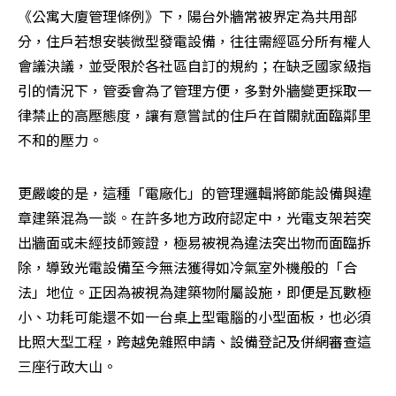
《公寓大廈管理條例》下，陽台外牆常被界定為共用部
分，住戶若想安裝微型發電設備，往往需經區分所有權人
會議決議，並受限於各社區自訂的規約；在缺乏國家級指
引的情況下，管委會為了管理方便，多對外牆變更採取一
律禁止的高壓態度，讓有意嘗試的住戶在首關就面臨鄰里
不和的壓力。
更嚴峻的是，這種「電廠化」的管理邏輯將節能設備與違
章建築混為一談。在許多地方政府認定中，光電支架若突
出牆面或未經技師簽證，極易被視為違法突出物而面臨拆
除，導致光電設備至今無法獲得如冷氣室外機般的「合
法」地位。正因為被視為建築物附屬設施，即便是瓦數極
小、功耗可能還不如一台桌上型電腦的小型面板，也必須
比照大型工程，跨越免雜照申請、設備登記及併網審查這
三座行政大山。