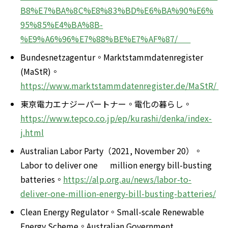
B8%E7%BA%8C%E8%83%BD%E6%BA%90%E6%
95%85%E4%BA%8B-
%E9%A6%96%E7%88%BE%E7%AF%87/      
Bundesnetzagentur。Marktstammdatenregister      
(MaStR)。
https://www.marktstammdatenregister.de/MaStR/ 
東京電力エナジーパートナー。電化の暮らし。
https://www.tepco.co.jp/ep/kurashi/denka/index-
j.html
Australian Labor Party（2021, November 20）。
Labor to deliver one      million energy bill-busting 
batteries。
https://alp.org.au/news/labor-to-
deliver-one-million-energy-bill-busting-batteries/
Clean Energy Regulator。Small-scale Renewable      
Energy Scheme。Australian Government.