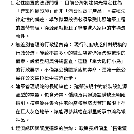
定性錯置的法源門檻： 目前台灣將建物光電定性為
「建築附屬設施」而非「消費性電子產品」。這種法
律定性的偏差，導致微型設備必須承受比照建築工程
的嚴苛管理，從源頭就扼殺了綠能進入家戶的市場流
動性。
無差別管理的行政過負荷： 現行制度缺乏針對規模的
行政分流，導致不論多小的微型裝置仍須跨越繁瑣的
備案、設備登記與併網審查。這種「拿大砲打小鳥」
的行政要求，不僅讓公務體系疲於奔命，更讓一般公
民在公文馬拉松中被迫止步。
建築管理規範的長期缺位： 建築法規中對於裝設能源
類型的電器，包含光電、儲能及其週邊設備缺乏明確
指引。這導致在集合住宅的產權爭議與管理權限上存
在巨大灰色地帶，讓能源參與權在鄰里紛爭中淪為犧
牲品。
經濟誘因與調度邏輯的脫鉤： 政策長期偏重「售電獲