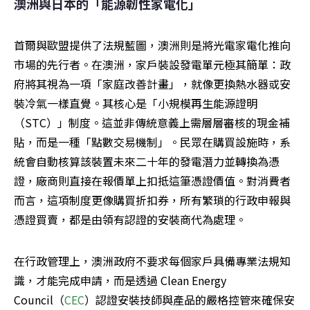
澳洲與日本的「能源韌性家電化」
首爾與歐盟提供了法規藍圖，澳洲則是將光電家電化推向
市場的先行者。在澳洲，家戶裝設發電單元極其簡單：政
府將其視為一項「家庭改善計畫」，就像更換熱水器或安
裝冷氣一樣直覺。其核心是「小規模再生能源證明
（STC）」制度。這並非傳統意義上需層層審核的現金補
貼，而是一種「點數交易機制」。民眾在購買設施時，系
統會自動核算該裝置未來二十年的發電潛力並轉換為憑
證，廠商則直接在報價單上扣抵這筆憑證價值。對消費者
而言，這項制度更像購買折扣券，所有繁瑣的行政申報與
憑證買賣，都是由領有認證的安裝商代為處理。
在行政管理上，澳洲政府不要求每個家戶具備專業法規知
識，才能完成申請，而是透過 Clean Energy 
Council（
CEC
）認證安裝技師與產品的嚴格控管來確保安