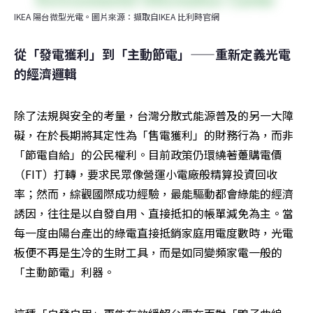
IKEA 陽台微型光電。圖片來源：擷取自IKEA 比利時官網
從「發電獲利」到「主動節電」——重新定義光電
的經濟邏輯
除了法規與安全的考量，台灣分散式能源普及的另一大障
礙，在於長期將其定性為「售電獲利」的財務行為，而非
「節電自給」的公民權利。目前政策仍環繞著躉購電價
（FIT）打轉，要求民眾像營運小電廠般精算投資回收
率；然而，綜觀國際成功經驗，最能驅動都會綠能的經濟
誘因，往往是以自發自用、直接抵扣的帳單減免為主。當
每一度由陽台產出的綠電直接抵銷家庭用電度數時，光電
板便不再是生冷的生財工具，而是如同變頻家電一般的
「主動節電」利器。