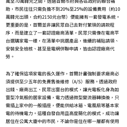
萬至70萬韓元之間，透過首爾市府與各區政府的聯合補
助，市民往往只需負擔不到20%至25%的設備費用（約10
萬韓元出頭，合約2150元台幣）便能擁有一套發電系統。
更重要的是，首爾並非讓民眾自己去對付繁瑣的請款程
序，而是建立了一套認證廠商清單，民眾只需像在電商平
台選購家電一樣，在清單中挑選產品，後續的補貼請領、
安裝安全檢核、甚至是電網併聯申請，皆由認證廠商代
勞。
為了確保這項家電的長久運作，首爾計畫強制要求廠商必
須提供至少五年的免費售後維修（A/S）服務。透過政府
出錢、廠商出工、民眾出窗台的模式，讓光電板化身為如
窗型冷氣般的居家設備，電力透過微型變流器轉換後，只
需插上家中的一般插座，便能供給冰箱、電風扇等基本家
電的待機電力。這種自發自用且高度簡化的模式，成功讓
居住在公寓大廈中的市民，不論你是住在哪一層都有使用