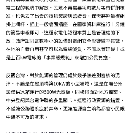
電工程的範疇中解放。民眾不再需要耗時數月等待併網核
准，也免去了昂貴的技師簽證與監造費，僅需將輕量模組
掛上欄杆、插上一般牆面插座，在國家資料庫進行十分鐘
的簡易申報即可。這種家電化認證本質上是管理權的下
放：政府認同瓦數極小的設備對電網安全影響微乎其微，
在地的自發自用甚至可以為電網減負，不應以管理幾十或
是上百kW電廠的「事業級規範」來增加公民負擔。
反觀台灣，對於能源的管理仍處於幾乎無差別審核的泥
淖。不論是在屋頂構築10kW的小型場域，還是在陽台架
設僅供冰箱運行的500W光電板，同樣得面對地方備案、
中央登記與台電併聯的多重關卡。這種行政資源的錯置，
不僅讓公務體系疲於奔命，更讓能源自主淪為都會小民眼
中遙不可及的奢求。