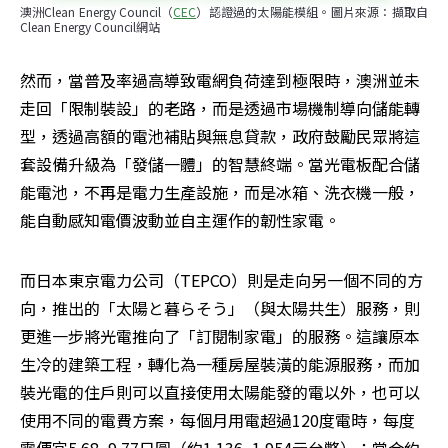
澳洲Clean Energy Council（
CEC
）認證過的太陽能模組。圖片來源：擷取自
Clean Energy Council網站
然而，當普及率過高導致電網負荷達到極限時，澳洲並未
走回「限制裝設」的老路，而是透過市場機制導向儲能轉
型，透過高額的電池補貼與無息貸款，政府鼓勵民眾將這
套設備升級為「發儲一體」的智慧終端。當光電板配合儲
能電池，不再是電力生產設施，而是冰箱、洗衣機一般，
能自動感知電價波動並自主運作的韌性家電。
而日本東京電力公司（TEPCO）則是走向另一個不同的方
向，推出的「太陽と暮らそう」（與太陽共生）服務，則
更進一步將光電推向了「訂閱制家電」的服務。這讓原本
生冷的建築工程，轉化為一種房屋裝潢的能源服務，而加
裝光電的住戶則可以直接使用太陽能發的電以外，也可以
使用不同的電費方案，每個月用電超過120度電時，每度
電便宜5.68~9.77日圓（約1.136~1.954元台幣）；當合約