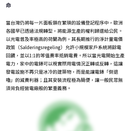
命
當台灣仍將每一片面板鎖在繁瑣的設備登記程序中，歐洲
各國早已透過法規轉型，將能源生產的權利歸還給公民。
以光電普及率極高的荷蘭為例，其長期推行的淨計量電價
政策（Salderingsregeling）允許小規模家戶系統將餘電
回饋，並以1:1的等值費率抵銷電費。所以當光電開始生產
電力，家中的電錶可以視實際用電情況正轉或反轉，這讓
發電設施不再只是冰冷的建築物，而是能讓電錶「倒退
嚕」的減費利器；且其安裝流程極為簡便，讓一般民眾無
須背負經營電廠般的繁重義務。