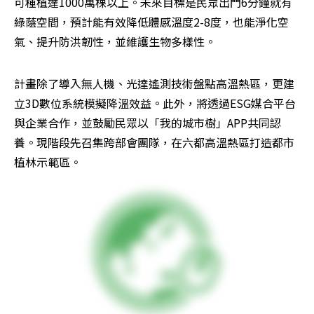
可種植達1000萬棵以上。未來目標是民眾出門6分鐘就有
綠蔭空間，預計能有效降低體感溫度2-8度，也能淨化空
氣、提升防洪韌性，並維護生物多樣性。
計畫除了導入無人機、光達遙測技術盤點高溫熱區，更建
立3D數位系統模擬降溫效益。此外，將透過ESG媒合平台
與企業合作，並鼓勵民眾以「我的城市樹」APP共同認
養。現階段先召集跨部會團隊，在六都高溫熱區打造都市
植林示範區。