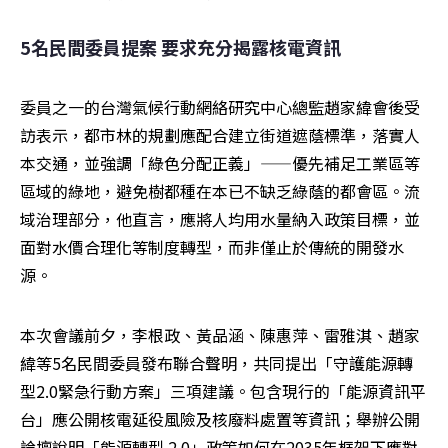
5名民間委員提案 要求充分揭露核電資訊
委員之一的台灣氣候行動網絡研究中心總監趙家緯會後受
訪表示，都市林的規劃應配合建立街道遮蔭標準，落實人
本交通，並強調「綠色分配正義」——優先補足工業區等
區域的綠地，避免樹都種在本已不缺乏綠蔭的都會區。流
域治理部分，他直言，應將人均用水量納入政策目標，並
面對水價合理化等制度轉型，而非僅止於傳統的開發水
源。
本次會議前夕，李根政、黃品涵、陳惠萍、雷雅淇、趙家
緯等5名民間委員發布聯合聲明，共同提出「守護能源轉
型2.0緊急行動方案」三項建議。包含現行的「能源資訊平
台」應公開核電延役風險及核廢料處置等資訊；舉辦公開
論壇說明「能源轉型 2.0」政策如何在2035年框架下應對