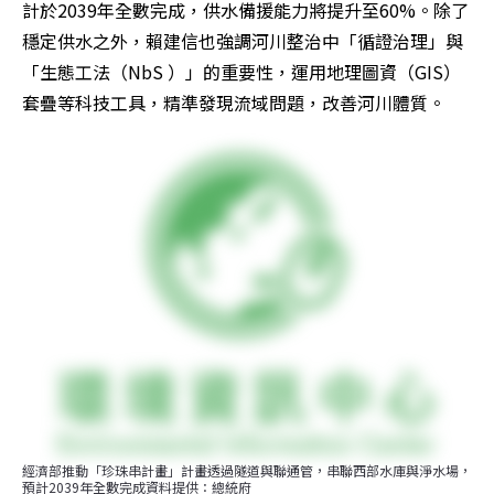
計於2039年全數完成，供水備援能力將提升至60%。除了
穩定供水之外，賴建信也強調河川整治中「循證治理」與
「生態工法（NbS ）」的重要性，運用地理圖資（GIS）
套疊等科技工具，精準發現流域問題，改善河川體質。
經濟部推動「珍珠串計畫」計畫透過隧道與聯通管，串聯西部水庫與淨水場，
預計2039年全數完成資料提供：總統府