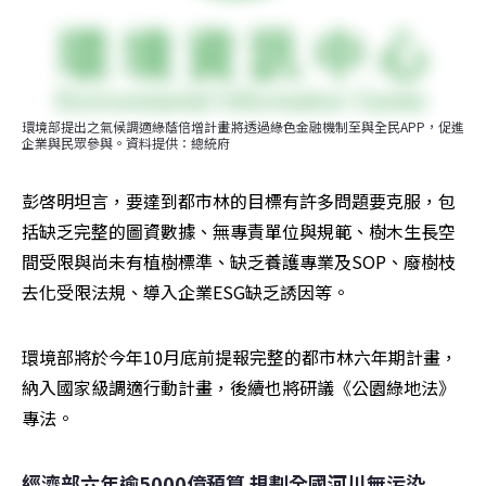
環境部提出之氣候調適綠蔭倍增計畫將透過綠色金融機制至與全民APP，促進
企業與民眾參與。資料提供：總統府
彭啓明坦言，要達到都市林的目標有許多問題要克服，包
括缺乏完整的圖資數據、無專責單位與規範、樹木生長空
間受限與尚未有植樹標準、缺乏養護專業及SOP、廢樹枝
去化受限法規、導入企業ESG缺乏誘因等。
環境部將於今年10月底前提報完整的都市林六年期計畫，
納入國家級調適行動計畫，後續也將研議《公園綠地法》
專法。
經濟部六年逾5000億預算 規劃全國河川無污染