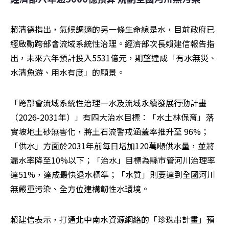
賴清德指出，氣候調適的另一條生命線是水，目前政府已
經啟動跨部會流域系統性治理。經濟部次長賴建信報告指
出，未來六年預計投入5531億元，期望達成「有水無災、
水清魚游、用水有度」的願景。
「跨部會流域系統性治理—水及流域永續發展行動計畫
（2026-2031年）」有四大治水目標：「水土林保育」落
實坡地土砂無害化，將土石流警戒涵蓋率推升至 96%；
「供水」方面於2031年前每日增加120萬噸供水量，並將
漏水率降至10%以下；「治水」目標為縣市管河川治理率
達51%，達成最快退水標準；「水質」則要達到全國河川
無嚴重污染、全方位建構韌性水環境。
賴建信表示，打通北中南水資源網絡的「珍珠串計畫」預