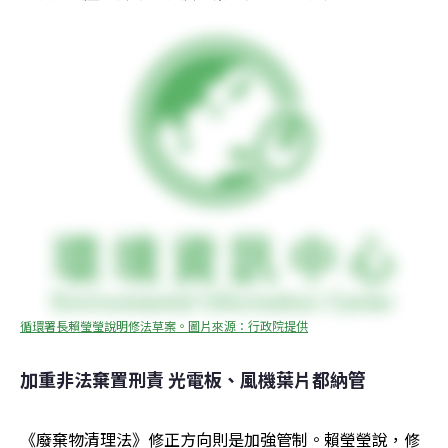
循環署長賴瑩瑩說明修法草案。圖片來源：行政院提供
加重非法棄置刑責 光電板、風機葉片都納管
《廢棄物清理法》修正方向則是加強管制。賴瑩瑩說，修