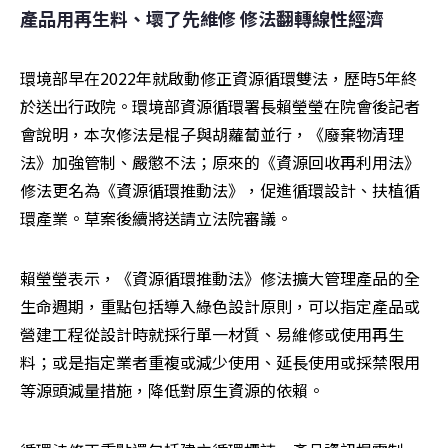
產品用再生料、壞了先維修 修法翻轉線性經濟
環境部早在2022年就啟動修正資源循環雙法，歷時5年終
於送出行政院。環境部資源循環署長賴瑩瑩在院會後記者
會說明，本次修法是棍子與胡蘿蔔並行，《廢棄物清理
法》加強管制、嚴懲不法；原來的《資源回收再利用法》
修法更名為《資源循環推動法》，促進循環設計、扶植循
環產業。草案後續將送請立法院審議。
賴瑩瑩表示，《資源循環推動法》修法擴大管理產品的全
生命週期，重點包括導入綠色設計原則，可以指定產品或
營建工程從設計時就採行單一材質、易維修或使用再生
料；或是指定業者重複或減少使用、延長使用或採禁限用
等源頭減量措施，降低對原生資源的依賴。