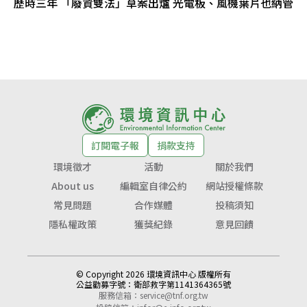
歷時三年 「廢資雙法」草案出爐 光電板、風機葉片也納管
訂閱電子報
捐款支持
環境徵才
活動
關於我們
About us
編輯室自律公約
網站授權條款
常見問題
合作媒體
投稿須知
隱私權政策
獲獎紀錄
意見回饋
© Copyright 2026 環境資訊中心 版權所有
公益勸募字號：
衛部救字第1141364365號
服務信箱：
service@tnf.org.tw