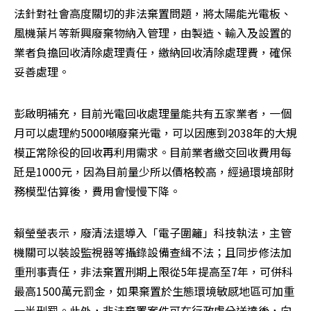
法針對社會高度關切的非法棄置問題，將太陽能光電板、
風機葉片等新興廢棄物納入管理，由製造、輸入及設置的
業者負擔回收清除處理責任，繳納回收清除處理費，確保
妥善處理。
彭啟明補充，目前光電回收處理量能共有五家業者，一個
月可以處理約5000噸廢棄光電，可以因應到2038年的大規
模正常除役的回收再利用需求。目前業者繳交回收費用每
瓩是1000元，因為目前量少所以價格較高，經過環境部財
務模型估算後，費用會慢慢下降。
賴瑩瑩表示，廢清法還導入「電子圍籬」科技執法，主管
機關可以裝設監視器等攝錄設備查緝不法；且同步修法加
重刑事責任，非法棄置刑期上限從5年提高至7年，可併科
最高1500萬元罰金，如果棄置於生態環境敏感地區可加重
一半刑罰。此外，非法棄置案件可在行政處分送達後，向