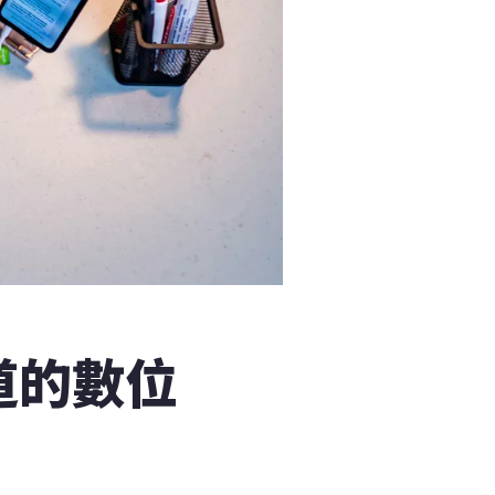
道的數位
」