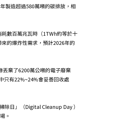
每年製造超過580萬噸的碳排放，相
耗數百萬兆瓦時（1TWh約等於十
來的爆炸性需求，預計2026年的
錄丟棄了6200萬公噸的電子廢棄
中只有22%~24%會妥善回收處
。
igital Cleanup Day ）
登場。