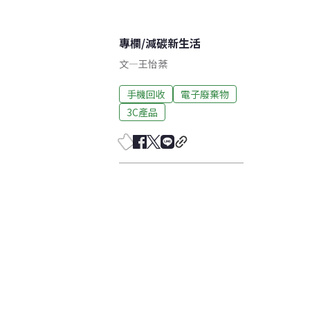
專欄
/
減碳新生活
文
—
王怡棻
手機回收
電子廢棄物
3C產品