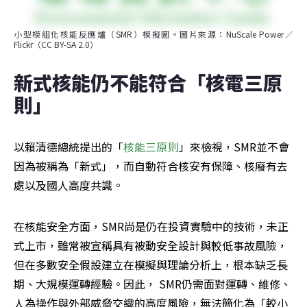
小型模組化核能反應爐（SMR）模擬圖。圖片來源：NuScale Power／
Flickr（CC BY-SA 2.0）
新式核能仍不能符合「核電三原
則」
以賴清德總統提出的「
核能三原則
」來檢視，SMR並不會
因為被稱為「新式」，而自動符合核安有保障、核廢有去
處以及國人高度共識。
在核能安全方面，SMR尚是仍在投資實驗中的技術，未正
式上市，雖常被宣稱具有被動安全設計與較低事故風險，
但在多數安全假設建立在模擬與理論分析上，根本缺乏長
期、大規模運轉經驗。因此， SMR仍需面對運轉、維修、
人為操作與外部威脅交織的高度風險，無法簡化為「較小