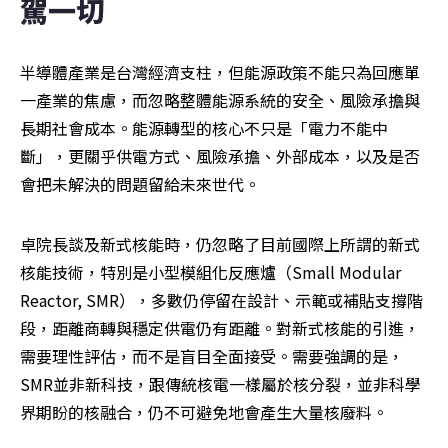
駕一切
半導體產業是台灣經濟支柱，但能源政策不能只為回應單
一產業的焦慮，而忽略整體能源系統的安全、風險承擔與
長期社會成本。能源轉型的核心不只是「電力不能中
斷」，更關乎供電方式、風險承擔、外部成本，以及是否
會把未解決的問題留給未來世代。
卓院長談及新式核能時，仍忽略了目前國際上所謂的新式
核能技術，特別是小型模組化反應爐（Small Modular 
Reactor, SMR），多數仍停留在設計、示範或補貼支撐階
段，距離商轉與穩定供電仍有距離。對新式核能的引進，
需要理性評估，而不是盲目全面接受。需要強調的是，
SMR並非新科技，跟傳統核電一樣屬於核分裂，並非科學
界期盼的核融合，仍不可避免地會產生大量核廢料。