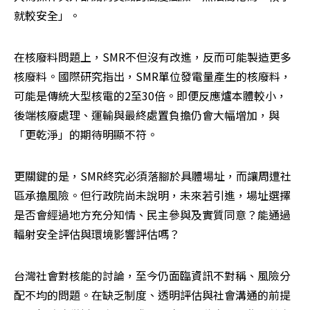
就較安全」。
在核廢料問題上，SMR不但沒有改進，反而可能製造更多
核廢料。國際研究指出，SMR單位發電量產生的核廢料，
可能是傳統大型核電的2至30倍。即便反應爐本體較小，
後端核廢處理、運輸與最終處置負擔仍會大幅增加，與
「更乾淨」的期待明顯不符。
更關鍵的是，SMR終究必須落腳於具體場址，而讓周遭社
區承擔風險。但行政院尚未說明，未來若引進，場址選擇
是否會經過地方充分知情、民主參與及實質同意？能通過
輻射安全評估與環境影響評估嗎？
台灣社會對核能的討論，至今仍面臨資訊不對稱、風險分
配不均的問題。在缺乏制度、透明評估與社會溝通的前提