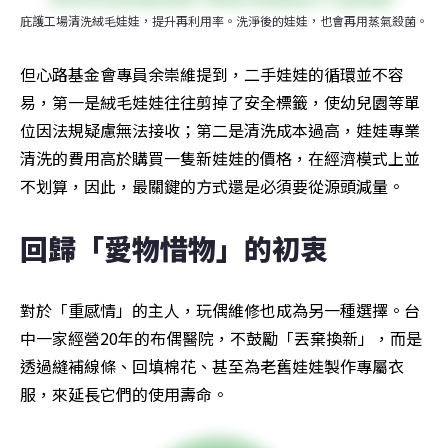
庇護工場清洗絨毛娃娃，提升再利用率。洗淨後的娃娃，也會再用蒸氣殺菌。
但心路基金會專員余崇維提到，二手娃娃的循環並不容
易，第一是絨毛娃娃往往剪掉了安全標籤，使幼兒園等單
位因法規疑慮無法接收；第二是清洗成本過高，娃娃專業
清洗的費用高於購買一隻新娃娃的價格，在經濟模式上並
不划算，因此，最關鍵的方式還是必須要從源頭減量。
回歸「愛物惜物」的初衷
對於「重感情」的主人，玩偶維修也成為另一種選擇。台
中一家經營20年的布偶醫院，不鼓勵「丟棄換新」，而是
透過縫補線條、回填棉花、甚至為老舊娃娃製作專屬衣
服，來延長它們的使用壽命。