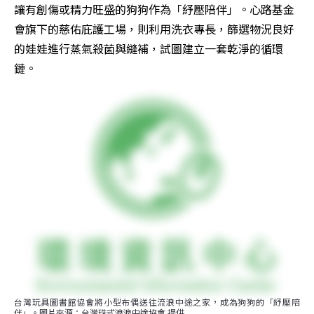
讓有創傷或精力旺盛的狗狗作為「紓壓陪伴」。心路基金
會旗下的慈佑庇護工場，則利用洗衣專長，篩選物況良好
的娃娃進行蒸氣殺菌與縫補，試圖建立一套乾淨的循環
鏈。
台灣玩具圖書館協會將小型布偶送往流浪中途之家，成為狗狗的「紓壓陪
伴」。圖片來源：台灣珠式浪浪中途協會 提供