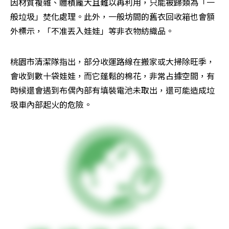
因材質複雜、體積龐大且難以再利用，只能被歸類為「一
般垃圾」焚化處理。此外，一般坊間的舊衣回收箱也會額
外標示，「不准丟入娃娃」等非衣物紡織品。
桃園市清潔隊指出，部分收運路線在搬家或大掃除旺季，
會收到數十袋娃娃，而它蓬鬆的棉花，非常占據空間，有
時候還會遇到布偶內部有填裝電池未取出，還可能造成垃
圾車內部起火的危險。