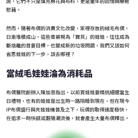
說，它們不只是填充棉花與布料，更是童年的回憶與療癒
慰藉。
然而，隨著布偶的消費文化改變，家裡存放的絨毛布偶，
日漸堆積成山，這些曾被視為「寶貝」的娃娃，往往成為
斷捨離的首要目標，也變成新的垃圾問題，我們又該如何
省思娃娃的下一步，該去哪裡？
當絨毛娃娃淪為消耗品
布偶醫院創辦人陳加恩指出，以前買娃娃要精挑細選當生
日禮物，也有的娃娃是出生時一路陪睡到現在，但在現今
IP布偶盛行與夾娃娃機普及之下，玩偶的取得速度極快，
在追求一時快感或跟隨潮流後，就會產生大量布偶釋出。