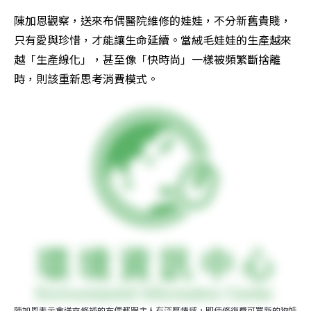
陳加恩觀察，送來布偶醫院維修的娃娃，不分新舊貴賤，
只有愛與珍惜，才能讓生命延續。當絨毛娃娃的生產越來
越「生產線化」，甚至像「快時尚」一樣被頻繁斷捨離
時，則該重新思考消費模式。
陳加恩表示會送來修補的布偶都跟主人有深厚情感，即使修復費可買新的狗娃