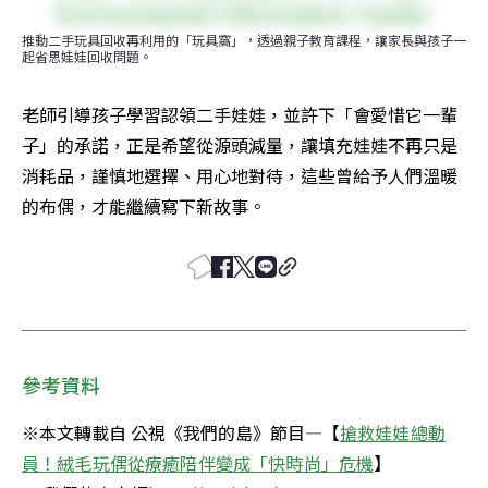
推動二手玩具回收再利用的「玩具窩」，透過親子教育課程，讓家長與孩子一
起省思娃娃回收問題。
老師引導孩子學習認領二手娃娃，並許下「會愛惜它一輩
子」的承諾，正是希望從源頭減量，讓填充娃娃不再只是
消耗品，謹慎地選擇、用心地對待，這些曾給予人們溫暖
的布偶，才能繼續寫下新故事。
參考資料
※本文轉載自 公視《我們的島》節目—【
搶救娃娃總動
員！絨毛玩偶從療癒陪伴變成「快時尚」危機
】