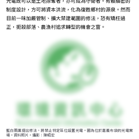
光電既可以是土地掠奪者，亦可成為守衛者。有賴縝密的
制度設計，方可將資本洪流，化為復甦鄉村的源泉。然而
目前一味加嚴管制、擴大禁建範圍的修法，恐有矯枉過
正，扼殺部落、農漁村追求轉型的機會之窗。
藍白兩黨提出修法，將禁止特定區位設置光電。圖為位於嘉義布袋的光電案
場。資料照片。攝影：陳昭宏