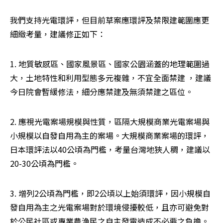
我們支持光電環評，但目前草案應環評及禁限建範圍應更
細緻考量，建議修正如下：
1. 地質敏感區、國家風景區、國家公園涵蓋的地理範圍過
大，土地特性和利用型態多元複雜，不宜全面禁建 ，建議
今日院會暫緩修法，細分應禁建及無須禁建之區位。
2. 應視光電案場規模與性質，區隔大規模商業光電案場與
小規模以自發自用為主的案場。大規模商業案場的環評，
日本環評法以40公頃為門檻，考量台灣地狹人稠，建議以
20-30公頃為門檻。
3. 增列2公頃為門檻，即2公頃以上始須環評，因小規模自
發自用為主之光電案場對於環境侵擾較低，且亦可避免對
於公民社區或專業農漁民之自主發電造成不必要之負擔。