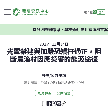
電子報
登入
快訊
風機離聚落、學校過近 彰化福漢風電案環
2025年11月14日
光電禁建與加嚴恐矯枉過正，阻
斷農漁村因應災害的能源途徑
評論
/
公共論壇
聲明團體：台灣氣候行動網絡研究中心等
能源轉型
公共論壇