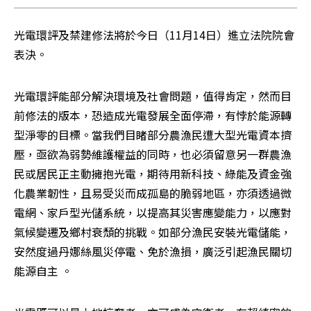
光電環評及禁建修法將於今日（11月14日）進立法院院會
表決。
光電環評能部分解決環境及社會問題，值得肯定，然而目
前修法的版本，恐造成光電發展全面停滯，有悖於能源轉
型淨零的目標。當我們目睹部分農漁民遭大型光電資本擠
壓，亟欲為弱勢維護權益的同時，也必須留意另一群農漁
民或居民正主動擁抱光電，期待用新科技、綠能及資金強
化農業韌性，且易受災而成孤島的脆弱地區，亦須透過微
電網、家戶型光儲系統，以提高其災害應變能力，以應對
氣候變遷及鄉村衰頹的挑戰。如部分漁民安裝光電儲能，
安然度過丹娜絲風災停電、免於漁損，廣泛引起漁民關切
能源自主 。