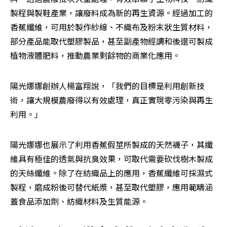
製程與製鞋產業，讓廢料成為新的再生資源。經過加工的
香蕉纖維，可用於製作紗線、不織布及粉末狀生質材料，
部分產品能取代塑膠製品，甚至副產物經調和後還可製成
植物液體肥料，推動農業剩餘物的商業化應用。
陽光娜娜創辦人楊富翔說，「我們的目標是利用創新技
術，讓大規模農廢得以有效處理，真正實現零污染與再生
利用。」
陽光娜娜也展示了利用香蕉假莖所製成的天然襪子，其纖
維具有極佳的透氣與抗臭效果，可取代需要砍伐樹木製成
的天絲纖維。除了在紡織品上的應用，香蕉纖維可採濕式
製程，磨成粉後可替代紙漿，甚至取代塑膠，應用範疇涵
蓋食品添加劑、紡織材料及生質能源。