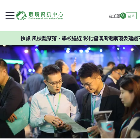
電子報
登入
快訊
風機離聚落、學校過近 彰化福漢風電案環委建議不應開