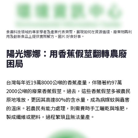
食農科技領域的專家學者及產業代表齊聚，展現如何在資源循環、廢棄物再利
用及創新食品上提供實際解方。圖片:好食好事。
陽光娜娜：用香蕉假莖翻轉農廢
困局
台灣每年近19萬8000公噸的香蕉產量，伴隨著約97萬
2000公噸的廢棄香蕉假莖。過去，這些香蕉假莖多被農民
原地堆放，更因其高達80%的含水量，成為病媒蚊與蟲害
的溫床。若農民有能力處理，則需費時手工曬乾與堆肥，
製成纖維或肥料，過程繁瑣且無法量產。