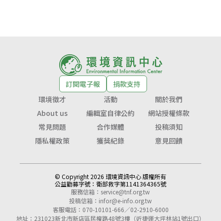
訂閱電子報
捐款支持
環境徵才
活動
關於我們
About us
編輯室自律公約
網站授權條款
常見問題
合作媒體
投稿須知
隱私權政策
獲獎紀錄
意見回饋
© Copyright 2026 環境資訊中心 版權所有
公益勸募字號：
衛部救字第1141364365號
服務信箱：
service@tnf.org.tw
投稿信箱：
infor@e-info.org.tw
客服電話：070-10101-666／02-2910-6000
地址：231023新北市新店區民權路48號3樓（近捷運大坪林站1號出口）