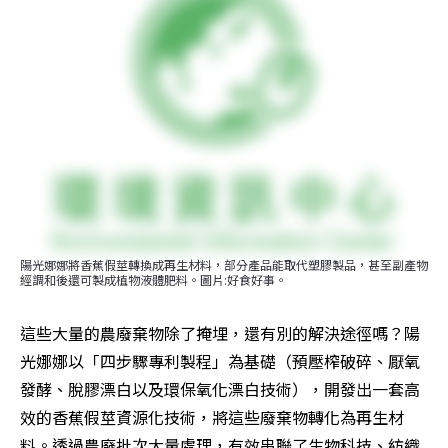
陽光娜娜將香蕉假莖轉換成再生材料，部分產品能取代塑膠製品，甚至副產物
經調和後還可製成植物液體肥料。圖片:好食好事。
這些大量的農廢棄物除了掩埋，還有別的解決途徑嗎？陽
光娜娜以「四步驟專利製程」為基礎（預壓榨破碎、厭氧
發酵、脫膠漂白以及環保氧化漂白技術），開發出一套高
效的香蕉假莖資源化技術，將這些廢棄物轉化為再生材
料。透過農廢批次大量處理，有效串聯了生物科技、紡織