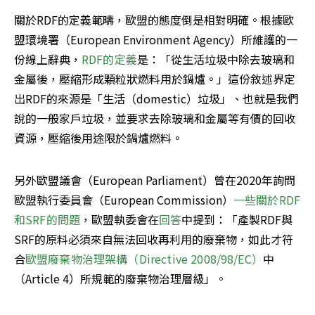
關於RDF的定義範疇，歐盟的態度倒是相對明確。根據歐
盟環境署（European Environment Agency）所維護的一
份線上辭典，
RDF的定義
是：「從生活垃圾中除去玻璃和
金屬後，壓縮形成顆粒狀燃料用於鍋爐。」這份敘述界定
出RDF的來源是「生活（domestic）垃圾」、也就是我們
說的一般家戶垃圾，並要求去除玻璃和金屬等有價的回收
資源，壓縮後用途限於鍋爐燃料。
另外歐盟議會（European Parliament）曾在2020年詢問
歐盟執行委員會（European Commission）
一些關於RDF
和SRF的問題
，歐盟執委會在
回答
中提到：「產製RDF與
SRF的原料必須來自無法回收再利用的廢棄物，如此才符
合
歐盟廢棄物治理架構（Directive 2008/98/EC）
中
（Article 4）所規範的廢棄物治理層級」。