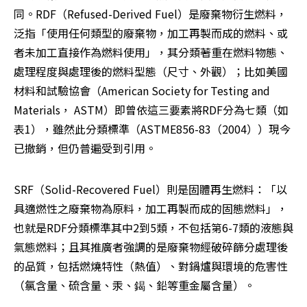
同。RDF（Refused-Derived Fuel）是廢棄物衍生燃料，
泛指「使用任何類型的廢棄物，加工再製而成的燃料、或
者未加工直接作為燃料使用」，其分類著重在燃料物態、
處理程度與處理後的燃料型態（尺寸、外觀）；比如美國
材料和試驗協會（American Society for Testing and 
Materials， ASTM）即曾依這三要素將RDF分為七類（如
表1），雖然此分類標準（ASTME856-83（2004））現今
已撤銷，但仍普遍受到引用。
SRF（Solid-Recovered Fuel）則是固體再生燃料：「以
具適燃性之廢棄物為原料，加工再製而成的固態燃料」，
也就是RDF分類標準其中2到5類，不包括第6-7類的液態與
氣態燃料；且其推廣者強調的是廢棄物經破碎篩分處理後
的品質，包括燃燒特性（熱值）、對鍋爐與環境的危害性
（氯含量、硫含量、汞、鍻、鉛等重金屬含量）。