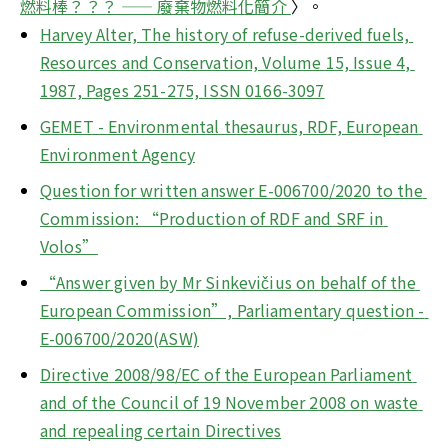
燃料棒？？？ —— 廢棄物燃料化簡介 
〉。
Harvey Alter, The history of refuse-derived fuels, 
Resources and Conservation, Volume 15, Issue 4, 
1987, Pages 251-275, ISSN 0166-3097
GEMET - Environmental thesaurus, RDF, European 
Environment Agency
Question for written answer E-006700/2020 to the 
Commission: “Production of RDF and SRF in 
Volos”
“Answer given by Mr Sinkevičius on behalf of the 
European Commission”, Parliamentary question - 
E-006700/2020(ASW)
Directive 2008/98/EC of the European Parliament 
and of the Council of 19 November 2008 on waste 
and repealing certain Directives