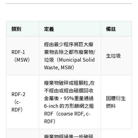
類別 
定義 
備註 
經由最少程序將巨大廢
RDF-1 
棄物去除之都市廢棄物/
生垃圾 
（MSW） 
垃圾（Municipal Solid 
Waste, MSW） 
廢棄物破碎成粗顆粒,在
不經由或經由磁選回收
RDF-2 
金屬後，95%重量通過 
固體衍生
（c-
6-inch 的方形篩網之粗 
燃料 
RDF） 
RDF（coarse RDF, c-
RDF） 
廢棄物經過進一步破碎,