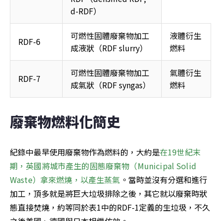
d-RDF） 
可燃性固體廢棄物加工
液體衍生
RDF-6 
成液狀（RDF slurry） 
燃料 
可燃性固體廢棄物加工
氣體衍生
RDF-7 
成氣狀（RDF syngas） 
燃料 
廢棄物燃料化簡史
紀錄中最早使用廢棄物作為燃料的，大約是
在19世紀末
期，英國將城市產生的固態廢棄物（Municipal Solid 
Waste）拿來燃燒，以產生蒸氣
。當時並沒有分選和進行
加工，頂多就是將巨大垃圾排除之後，其它就以廢棄時狀
態直接焚燒，約等同於表1中的RDF-1定義的生垃圾，不久