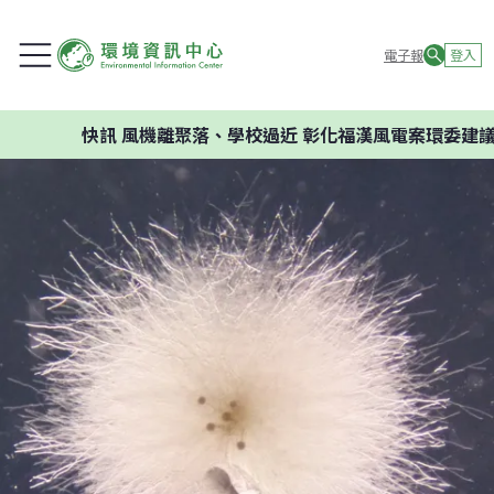
電子報
登入
快訊
風機離聚落、學校過近 彰化福漢風電案環委建議不應開發