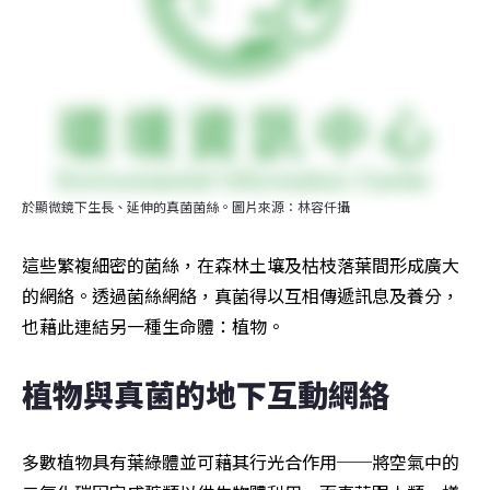
於顯微鏡下生長、延伸的真菌菌絲。圖片來源：林容仟攝
這些繁複細密的菌絲，在森林土壤及枯枝落葉間形成廣大
的網絡。透過菌絲網絡，真菌得以互相傳遞訊息及養分，
也藉此連結另一種生命體：植物。
植物與真菌的地下互動網絡
多數植物具有葉綠體並可藉其行光合作用──將空氣中的