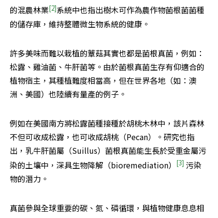
[2]
的混農林業
系統中也指出樹木可作為農作物菌根菌菌種
的儲存庫，維持整體微生物系統的健康。
許多美味而難以栽植的蕈菇其實也都是菌根真菌，例如：
松露、雞油菌、牛肝菌等。由於菌根真菌生存有仰適合的
植物宿主，其種植難度相當高，但在世界各地（如：澳
洲、美國）也陸續有量產的例子。
例如在美國南方將松露菌種接種於胡桃木林中，該片森林
不但可收成松露，也可收成胡桃（Pecan）。研究也指
出，乳牛肝菌屬（Suillus）菌根真菌能生長於受重金屬污
[3] 
染的土壤中，深具生物降解（bioremediation）
污染
物的潛力。
真菌參與全球重要的碳、氮、磷循環，與植物健康息息相