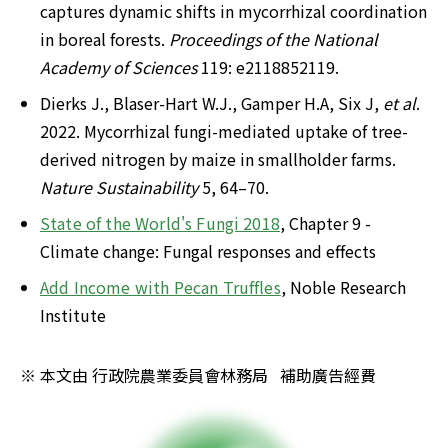
captures dynamic shifts in mycorrhizal coordination 
in boreal forests. 
Proceedings of the National 
Academy of Sciences
 119: e2118852119.
Dierks J., Blaser-Hart W.J., Gamper H.A, Six J, 
et al
. 
2022. Mycorrhizal fungi-mediated uptake of tree-
derived nitrogen by maize in smallholder farms.
Nature Sustainability
 5, 64–70.
State of the World's Fungi 2018
, Chapter 9 - 
Climate change: Fungal responses and effects
Add Income with Pecan Truffles
, Noble Research 
Institute
※ 本文由 行政院農業委員會林務局   補助廣告經費