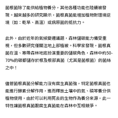
菌根菌除了能供給植物養分，其他各種功能也陸續被發
現。越來越多的研究顯示，菌根真菌能增加植物對環境逆
境（如：乾旱、高溫）或病原菌的抵抗力。
此外，由於近年的氣候變遷議題，森林儲碳能力備受重
視，但多數研究僅關注地上部植被。科學家發現，菌根真
菌在溫、寒帶森林地底扮演重要的儲碳角色，森林中約50-
70%的碳都儲存於根及根部真菌（尤其是菌根菌）的菌絲
之中！
儘管菌根真菌分解能力沒有腐生真菌強，特定菌根真菌也
能進行酵素分解作用，進而釋放土壤中的氮、磷等養分供
植物使用，由於可以利用死去的生物作為養分來源，此一
特性讓菌根真菌跟腐生真菌能在森林中互相競爭。