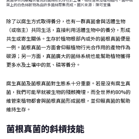
葉上的白色絲狀物為由許多菌絲聚集而成。圖片來源：陳可萱攝
除了以腐生方式取得養分，也有一群真菌會與活體生物
（或宿主）共同生活，直接利用活體生物中的養分，形成
共生或寄生關係。生存於植物根部內或外的菌根真菌便是
一例。菌根真菌一方面會仰賴植物行光合作用的產物作為
碳源；另一方面，真菌廣大的菌絲系統也能幫助植物獲得
更多水及土壤中的氮、磷等養分。
腐生真菌及菌根真菌對生態系十分重要。若是沒有腐生真
菌，我們可能早就被生物的殘骸掩埋，而全世界約80%的
維管束植物都會與菌根真菌形成菌根，並仰賴真菌的幫助
維持生存。
菌根真菌的斜槓技能