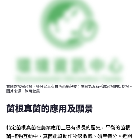
右圖為松樹菌根，多分叉且有白色菌絲包覆；左圖為沒有形成菌根的松樹根。
圖片來源：陳可萱攝
菌根真菌的應用及願景
特定菌根真菌在農業應用上已有很長的歷史，平衡的菌根
菌-植物互動中，真菌能幫助作物吸收氮、磷等養分。近期