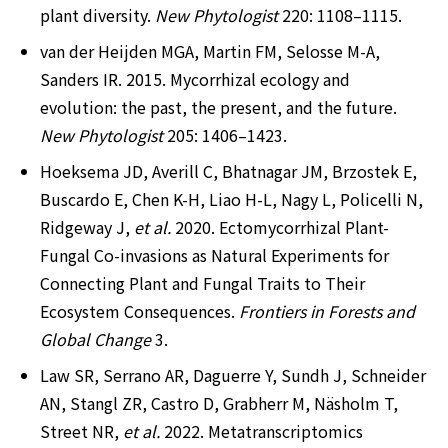
plant diversity. 
New Phytologist
 220: 1108–1115.
van der Heijden MGA, Martin FM, Selosse M-A, 
Sanders IR. 2015. Mycorrhizal ecology and 
evolution: the past, the present, and the future. 
New Phytologist 
205: 1406–1423.
Hoeksema JD, Averill C, Bhatnagar JM, Brzostek E, 
Buscardo E, Chen K-H, Liao H-L, Nagy L, Policelli N, 
Ridgeway J, 
et al. 
2020. Ectomycorrhizal Plant-
Fungal Co-invasions as Natural Experiments for 
Connecting Plant and Fungal Traits to Their 
Ecosystem Consequences. 
Frontiers in Forests and 
Global Change
 3.
Law SR, Serrano AR, Daguerre Y, Sundh J, Schneider 
AN, Stangl ZR, Castro D, Grabherr M, Näsholm T, 
Street NR, 
et al.
 2022. Metatranscriptomics 