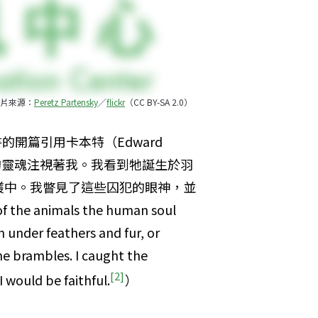
片來源：
Peretz Partensky
／
flickr
（CC BY-SA 2.0）
書的開篇引用卡本特（Edward 
類的靈魂注視著我。我看到牠誕生於羽
叢中。我瞥見了這些囚犯的眼神，並
e animals the human soul 
under feathers and fur, or 
 brambles. I caught the 
[2]
 would be faithful.
）