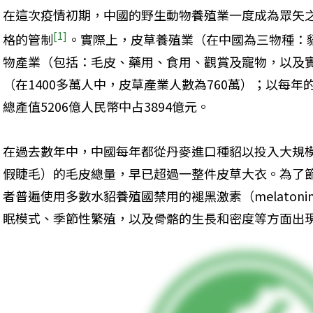
在這次疫情初期，中國的野生動物養殖業一度成為眾矢
[1]
格的管制
。實際上，皮草養殖業（在中國為三物種：
物產業（包括：毛皮、藥用、食用、觀賞及寵物，以及
（在1400多萬人中，皮草產業人數為760萬）；以每
總產值5206億人民幣中占3894億元。
在過去數年中，中國每年都從丹麥進口種貂以投入大規
假睫毛）的毛皮總量，早已超過一整件皮草大衣。為了
者普遍使用多數水貂養殖國禁用的褪黑激素（melaton
眠模式、季節性繁殖，以及骨骼的生長和密度等方面出