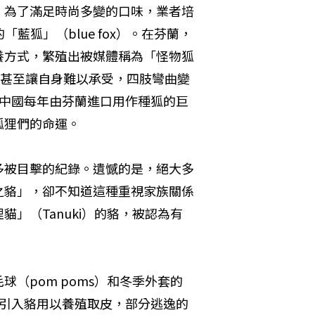
。為了滿足時尚多變的口味，業者培
的「藍狐」（blue fox）。在芬蘭，
養方式，繁殖出被媒體稱為「怪物狐
髮重量甚至讓自身難以承受，四肢彎曲變
，中國每年由芬蘭進口用作種狐的巨
狐狸們的命運。
多被目擊的紀錄。遺憾的是，絕大多
之貉」，卻不知道這種重視家族關係
」（Tanuki）的貉，被認為有
（pom poms）和冬季外套的
業者引入貉用以養殖取皮，部分逃逸的