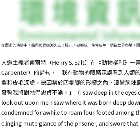
在歷史的演變中，貉與狐狸逐漸失去了臉孔，被製成一件件皮草，銷往世界各地。圖
人道主義者索爾特（Henry S. Salt）在《動物權利》一
Carpenter）的詩句，「我在動物的眼睛深處看到人
翼和皮毛深處，被囚禁於四隻腳的形體之內，漫遊荊棘
發誓我將對牠們忠貞不渝。」（I saw deep in the eyes of th
look out upon me. I saw where it was born deep down 
condemned for awhile to roam four-footed among the
clinging mute glance of the prisoner, and swore that I