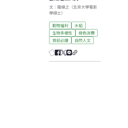
文：龍緣之（北京大學電影
學碩士）
動物福利
水貂
生物多樣性
綠色消費
買前必讀
自然人文