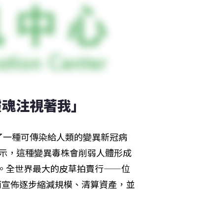
靈魂注視著我」
了一種可傳染給人類的變異新冠病
en）表示，這種變異毒株會削弱人體形成
風險。全世界最大的皮草拍賣行——位
）進而宣佈逐步縮減規模、清算資產，並