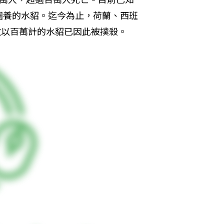
圈養的水貂。迄今為止，荷蘭、西班
，數以百萬計的水貂已因此被撲殺。