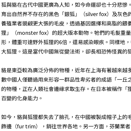
狐與貉在古代中國更廣為人知，如今命運卻也十分悲慘
育出自然界不存在的黑色「銀狐」（silver fox）及灰色
養殖業者覬覦更大張的毛皮，透過基因選擇和高脂的餵
狸」（monster fox）的超大版本動物。牠們的毛
形，體重可達野外狐狸的6倍，還易感染眼疾。同樣地
大狐狸。這是當代中國無從變法術，卻長相恐怖怪異的
貉是東亞較為廣泛分佈的物種，近年在上海有著越來越
數中國人僅聽過用來形容一群品性卑劣者的成語「一丘
的物種，正在人類社會邊緣求取生存。在日本被稱作「狸貓
百變的化身能力。
如今，貉與狐狸都失去了臉孔，在中國被製成帽子上的毛球
飾邊（fur trim），銷往世界各地。另一方面，芬蘭