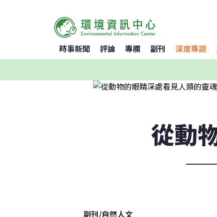
時事新聞
評論
專欄
副刊
深度專題
從動
─
副刊
/
自然人文