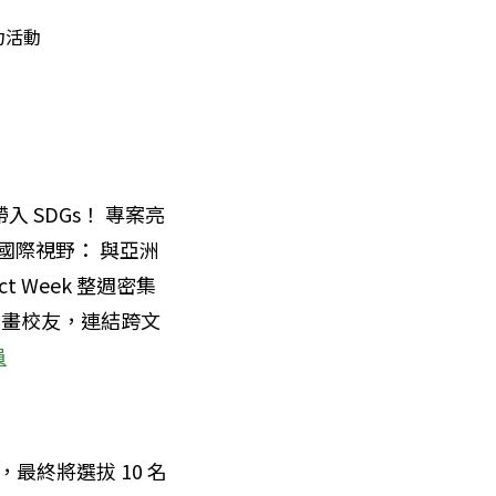
力活動
SDGs！ 專案亮
國際視野： 與亞洲
t Week 整週密集
計畫校友，連結跨文
員
最終將選拔 10 名