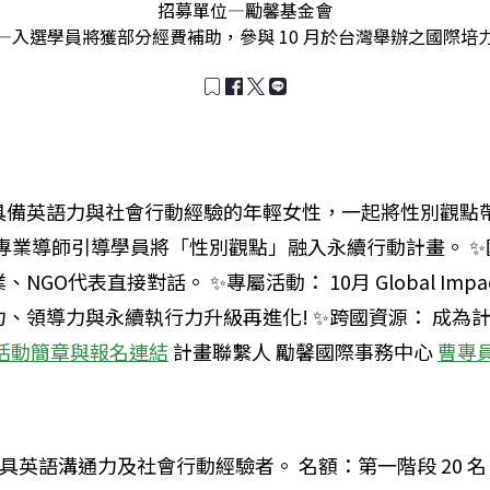
招募單位—
勵馨基金會
—
入選學員將獲部分經費補助，參與 10 月於台灣舉辦之國際培
備英語力與社會行動經驗的年輕女性，一起將性別觀點帶入 
由專業導師引導學員將「性別觀點」融入永續行動計畫。 ✨
GO代表直接對話。 ✨專屬活動： 10月 Global Impac
、領導力與永續執行力升級再進化! ✨跨國資源： 成為
活動簡章與報名連結
計畫聯繫人 勵馨國際事務中心
曹專
性具英語溝通力及社會行動經驗者。 名額：第一階段 20 名，