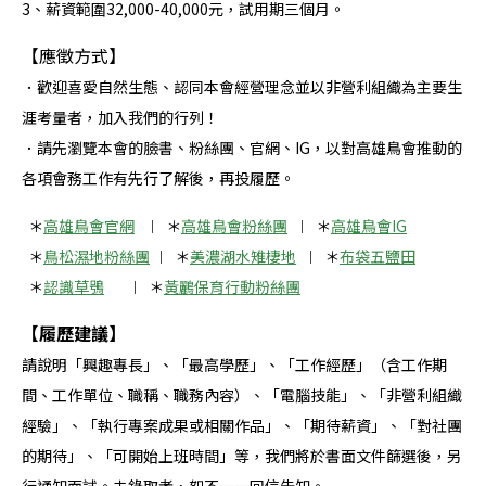
3、薪資範圍32,000-40,000元，試用期三個月。
【應徵方式】
．歡迎喜愛自然生態、認同本會經營理念並以非營利組織為主要生
涯考量者，加入我們的行列！
．請先瀏覽本會的臉書、粉絲團、官網、IG，以對高雄鳥會推動的
各項會務工作有先行了解後，再投履歷。
＊
高雄鳥會官網
︱ ＊
高雄鳥會粉絲團
︱ ＊
高雄鳥會IG
＊
鳥松濕地粉絲團
︱ ＊
美濃湖水雉棲地
︱ ＊
布袋五鹽田
＊
認識草鴞
︱ ＊
黃鸝保育行動粉絲團
【履歷建議】
請說明「興趣專長」、「最高學歷」、「工作經歷」（含工作期
間、工作單位、職稱、職務內容）、「電腦技能」、「非營利組織
經驗」、「執行專案成果或相關作品」、「期待薪資」、「對社團
的期待」、「可開始上班時間」等，我們將於書面文件篩選後，另