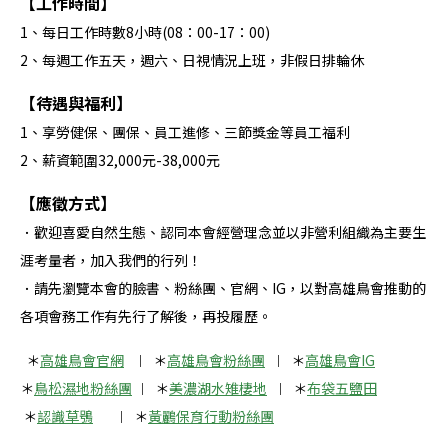
【工作時間】
1、每日工作時數8小時(08：00-17：00)
2、每週工作五天，週六、日視情況上班，非假日排輪休
【待遇與福利】
1、享勞健保、團保、員工進修、三節獎金等員工福利
2、薪資範圍32,000元-38,000元
【應徵方式】
．歡迎喜愛自然生態、認同本會經營理念並以非營利組織為主要生
涯考量者，加入我們的行列！
．請先瀏覽本會的臉書、粉絲團、官網、IG，以對高雄鳥會推動的
各項會務工作有先行了解後，再投履歷。
＊
高雄鳥會官網
︱ ＊
高雄鳥會粉絲團
︱ ＊
高雄鳥會IG
＊
鳥松濕地粉絲團
︱ ＊
美濃湖水雉棲地
︱ ＊
布袋五鹽田
＊
認識草鴞
︱ ＊
黃鸝保育行動粉絲團