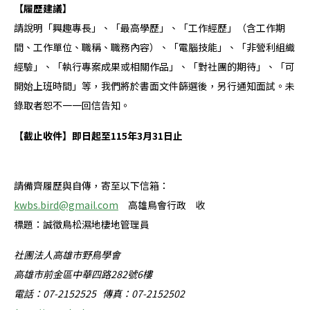
【履歷建議】
請說明「興趣專長」、「最高學歷」、「工作經歷」（含工作期
間、工作單位、職稱、職務內容）、「電腦技能」、「非營利組織
經驗」、「執行專案成果或相關作品」、「對社團的期待」、「可
開始上班時間」等，我們將於書面文件篩選後，另行通知面試。未
錄取者恕不一一回信告知。
【截止收件】
即日起至
115
年
3
月
31日止
請備齊履歷與自傳，寄至以下信箱：
kwbs.bird@gmail.com
高雄鳥會行政 收
標題：誠徵鳥松濕地棲地管理員
社團法人高雄市野鳥學會
高雄市前金區中華四路282號6樓
電話：07-2152525 傳真：07-2152502