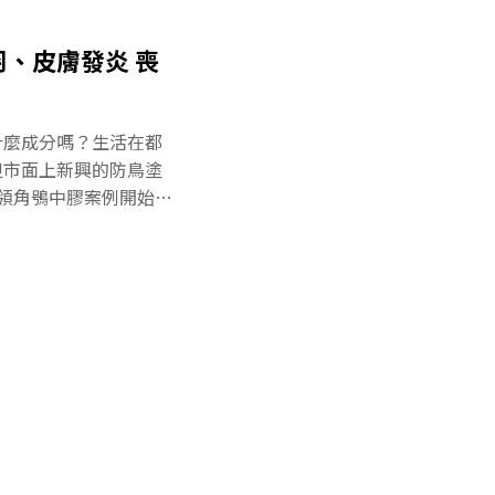
防鳥變傷鳥？】系列報
會令其失去飛行覓食能
、皮膚發炎 喪
法倖免。事實上，防鳥
防鳥膠導致雀鳥死亡案
國也有民眾發起連署要
什麼成分嗎？生活在都
環境資訊中心》詢問時
但市面上新興的防鳥塗
方政府發公文，提醒使
領角鴞中膠案例開始，
克斯」集團創辦人李誌
——防鳥，是需求也
型電商下架，民眾如需
防鳥變傷鳥？】系列報
使用方式。民眾可在網
生動物診所（桃鳥診
飛行能力的二級保育類
》透露，該防鳥膠很黏
是傷鳥。領角鴞後續被
，由於飛羽缺損，胸前
養最少數月，待體羽長
，才能考慮野放。猛禽
應用作防治用途。沾上