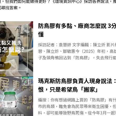
機，但我們如何能做得更好？《環境資訊中心》採訪各界說法，
起尋找答案。
防鳥膠有多黏、廠商怎麼說 3
懂
採訪記者：袁慧妍 文字編輯：陳立炘 影
蓉、陳立炘、鄒敏惠今（2025）年初，
子及領角鴞因沾到「防鳥膠」，失去飛行
的案例。防鳥膠是近年從國外引入的新型
什麼？民眾容易買到嗎？若傷及野鳥，甚
在是否有法可管？販賣防鳥膠的廠商又是
瑪克斯防鳥膠負責人現身說法
同生活在都市中，鳥類難免會帶來衛生困
恨，只是希望鳥「搬家」
機，但我們是否可以選擇更生態友善的方
測，《環境資訊中心》以四篇系列報導及
編按：你有想過網路上買的「防鳥膠」有
答案。報導於5月刊出後，林業及自然保育
市的鳥類，難免會為民眾帶來衛生困擾，
市政府發公文，提醒不慎被防鳥膠黏到的
料，卻可能導致野鳥死傷。從今年3月一起
單位若使用防鳥膠，應洽詢具生態背景鳥