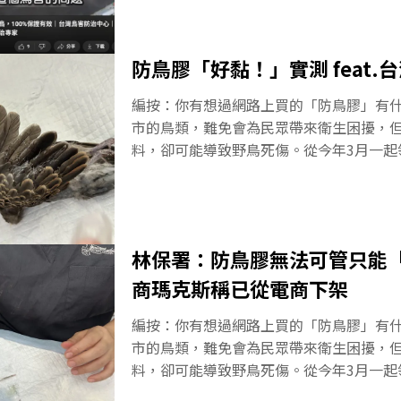
《環境資訊中心》採訪各界說法與記者實測
導1】領角鴞被「防鳥膠」黏住致斷羽、皮
是商機，但我們如何能做得更好？跟著【
能力3月中，桃園有一隻因沾到防鳥膠，失
導一起尋找答案。防鳥膠是台灣新興的「
防鳥膠「好黏！」實測 feat.
類領
（2025）年接連發生防鳥膠黏鳥導致鳥
中心》找到曾供應公部門、台電、區公所
編按：你有想過網路上買的「防鳥膠」有
斯」創辦人李誌誠，了解防鳥膠的成分，
市的鳥類，難免會為民眾帶來衛生困擾，
變傷鳥」事件的看法，但自稱比專家更懂
料，卻可能導致野鳥死傷。從今年3月一起
分及其百分比卻含糊其詞。不僅李誌誠的
《環境資訊中心》採訪各界說法與記者實測
他提供的檢測報告是三個不同版本，在商
是商機，但我們如何能做得更好？跟著【
也無李誌誠向記者與林保署所聲稱的「葡
導一起尋找答案。標榜「環保友善」、「
一罐防鳥膠 成分與百分比出現三個版本防
鳥膠，可能會有什麼問題？我們決定做一
林保署：防鳥膠無法可管只能「
鳥？或許可以先從
心》記者實際從電商購入一罐防鳥膠，該
電、區公所作為防鳥用途使用。我們把膠
商瑪克斯稱已從電商下架
王齡敏，以死鳥實測其黏稠度，發現無論
編按：你有想過網路上買的「防鳥膠」有
顏油，都無法把羽毛完全清洗乾淨；而當
市的鳥類，難免會為民眾帶來衛生困擾，
時，即使以上述去污物加上酒精反覆清洗
料，卻可能導致野鳥死傷。從今年3月一起
稠不適感。王齡敏頻呼防鳥膠「好黏！」
《環境資訊中心》採訪各界說法與記者實測
烯，其特性是不會水解亦不易分解，且穩