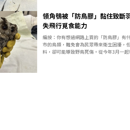
是商機，但我們如何能做得更好？跟著【
軸的滾輪。《環境
導一起尋找答案。防鳥膠把鳥類黏住後，
領角鴞被「防鳥膠」黏住致斷羽
力，最終恐致死傷，連保育類領角鴞都無
失飛行覓食能力
膠是從國外引進國內的，而在國外，早有
例，在紐西蘭更有商場因此公開道歉，法
編按：你有想過網路上買的「防鳥膠」有
求禁售。農業部林業及自然保育署接受《
市的鳥類，難免會為民眾帶來衛生困擾，
表示，目前法規並無管制防鳥膠，將向地
料，卻可能導致野鳥死傷。從今年3月一起
用防鳥膠的注意事項。販售防鳥膠的「瑪
《環境資訊中心》採訪各界說法與記者實測
誠則向記者稱，4月30日已將該商品從大
是商機，但我們如何能做得更好？跟著【
購買，須「實名制」並向廠商說明用途及
導一起尋找答案。桃園鳥會附設非營利野
路上自行購買
所）3月中就接獲一隻因沾到防鳥膠，失去
領角鴞。獸醫師郭昱德向《環境資訊中心
稠，清洗非常困難，商品標榜防鳥最終卻
送往台灣猛禽研究會救傷站繼續進行治療
的羽毛亦脫落，且皮膚有輕微發炎，需療
回、有足夠保暖能力，再進行接羽手術後
研究會的獸醫師王齡敏建議，此類塗料不