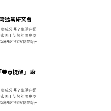
——防鳥，是需求也
膚發炎 喪失飛行覓食
防鳥變傷鳥？】系列報
去飛行能力的二級保育
防鳥工具」？今
台灣猛禽研究會
類傷亡事件，《環境資訊
防鳥膠的廠商「瑪克
什麼成分嗎？生活在都
以及他對於近期「防鳥
但市面上新興的防鳥塗
鳥的他，對於防鳥膠成
領角鴞中膠案例開始，
講法與商品標示，以及
——防鳥，是需求也
品標示與檢測報告中，
防鳥變傷鳥？】系列報
萄萃取物」防鳥成分。
不損壞生態環境」的防
鳥膠到底是防鳥還是傷
個實驗，《環境資訊中
善意提醒」 廠
品牌曾供應公部門、台
交由猛禽救傷站獸醫師
是用麵粉、洗碗精、潔
什麼成分嗎？生活在都
記者皮膚沾上防鳥膠
但市面上新興的防鳥塗
，短時間內亦持續有黏
領角鴞中膠案例開始，
防鳥膠的成分含有聚丁
——防鳥，是需求也
定性高，常用於機械機