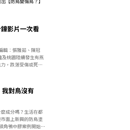
推出【防鳥變傷鳥？】
分鐘影片一次看
片編輯︰張雅茹、陳冠
高雄及桃園陸續發生有燕
能力，跌落受傷或死亡
防鳥塗料，到底成分是
至保育類動物，台灣現
如何回應的？人和鳥共
：我對鳥沒有
擾，防鳥是需求也是商
式防範？從採訪到實
影片，跟讀者一起尋找
什麼成分嗎？生活在都
署也在5月19日向各縣
但市面上新興的防鳥塗
傷鳥救傷事宜，呼籲各
領角鴞中膠案例開始，
類防治單位。【系列報