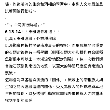
場，也從溪流的生態和河相的學習中，走進人文地景並且
試著開始行動啦～

-

･*:.｡ ＃河溪行動場 ｡.･*

𝟲.𝟭𝟯-𝟭𝟰︙︙泰雅漁你相遇︙︙

趴溪 x 泰雅漁獵 x 外來種移除

趴溪觀察魚蝦村民是南澳夏天的標配，而形成棲地最重要
的石頭背後也有一番學問（哪種石頭大小和排列適合哪種
魚群根本可以出一本溪流愛情配對測驗）。這一次我們還
會從石頭談到南澳的地質，以更大的時間尺度認識南澳的
溪流。

這場會認識各種與溪流的「關係」，流域上的泰雅族人與
生物之間因漁獵連結的關係、受人為移入的外來種與本地
生態的關係，以及透過行動嘗試尋找外來種與人之間重新
找到平衡的關係。
