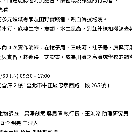
人，而是能聽懂河流語言、讀懂環境訊號的行動者。

看

結多元領域專家及田野實踐者，親自傳授秘笈。

從水質、底棲生物、魚類、水生昆蟲，到紅外線相機調查
內 4 次實作演練，在挖子尾、三峽河、社子島、廣興河濱
程與實習，將獲得正式證書，成為川流之島流域學校的調查
(六) 09:30 - 17:00

 2 樓( 臺北市中正區忠孝西路一段 265 號 )

生物調查｜景澤創意 吳思儒 執行長、王洵瀅 助理研究員

海 李明晃 主理人
