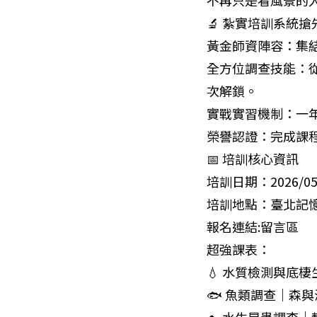
不再只是看風景的
🔬 紮實培訓系統搶先
黃金師資陣容：集
全方位調查技能：
次解鎖。

實戰實習機制：一年
榮譽認證：完成課
📅 培訓核心資訊

培訓日期：2026/05/30 
培訓地點：臺北記憶倉庫
報名連結:留言區

超強課表：

💧 水質檢測與底棲
🐟 魚類調查｜森與