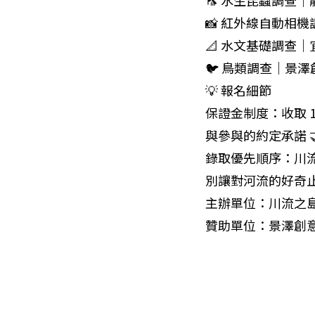
🦟 水生昆蟲調查｜
📸 紅外線自動相機
📐 水文基礎調查｜
🐦 鳥類調查｜景澤
💡 報名細節

保證金制度：收取 
與參與的約定承諾 
錄取優先順序：川
別讓對河流的好奇
主辦單位：川流之島
贊助單位：景澤創