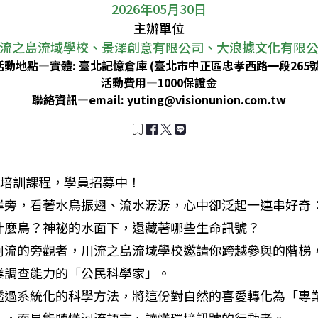
2026年05月30日
主辦單位
流之島流域學校、景澤創意有限公司、大浪據文化有限
活動地點—
實體: 臺北記憶倉庫 (臺北市中正區忠孝西路一段265號
活動費用—
1000保證金
聯絡資訊—
email:
yuting@visionunion.com.tw
學家培訓課程，學員招募中！

岸旁，看著水鳥振翅、流水潺潺，心中卻泛起一連串好奇
什麼鳥？神祕的水面下，還藏著哪些生命訊號？

河流的旁觀者，川流之島流域學校邀請你跨越參與的階梯
調查能力的「公民科學家」。

透過系統化的科學方法，將這份對自然的喜愛轉化為「專