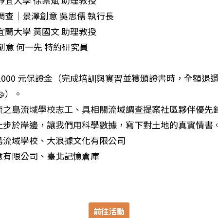
靜宜大學 徐崇斌 助理教授

調查｜景澤創意 吳思儒 執行長

宜蘭大學 黃國文 助理教授

創意 何一先 特約研究員

1000 元保證金（完成培訓與實習並獲頒證書時，全額退
）。

流之島流域學校志工、具相關流域調查提案社區夥伴優先錄
止步於岸邊，讓我們用科學數據，寫下對土地的真實情書。
流域學校、大浪據文化有限公司

意有限公司、臺北記憶倉庫
前往活動