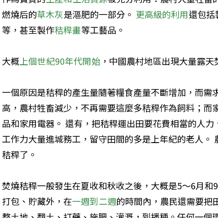
燃燒后的
草木灰
是漚肥的一部分。 
更高級的利用
還包括
等，甚至製作
秸稈畫
等工藝品。
大概
上個世紀90年代開始
，中國農村地區出現大量露天
一個原因是秸稈的產生量隨著糧食產量不斷增加，而需
高，農村牲畜減少，不再需要這麼多秸稈作為飼料；而
品和家用電器。 還有，把秸稈運出田要花費相當的人力
工作力大量進城務工，留守田間的多是上年紀的老人。 
秸稈了。
焚燒秸稈一般發生在夏收和秋收之後，大概是5～6月和9
打包、貯藏外，在
一週到二週
的時間內，農民還需要把
整土地、翻土、打藥、施肥、灌溉，到播種。任何一個