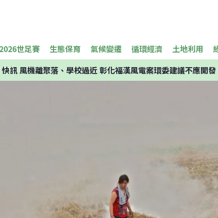
2026世足賽
生態保育
氣候變遷
循環經濟
土地利用
快訊
風機離聚落、學校過近 彰化福漢風電案環委建議不應開發