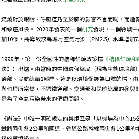
燃燒對於眼睛、呼吸道乃至於肺的影響不言而喻，而煙
和致癌風險。 2020年發表的一個
研究
發現，一個縣城中
加10個，將導致該縣城月空氣污染（PM2.5）水準增加7.
1999年，第一份全國性的秸稈禁燒政策檔
《秸稈禁燒和
法》）出爐。由當時的中國環保總局（現為生態環境部
通部、民航總局6部門。這是以環境保護為口號的檔，
與也理所當然，不過鐵道部、交通部和民航總局的參與
是為了空氣污染帶來的健康問題。
《辦法》中唯一明確規定的禁燒區是「以機場為中心15
鐵路兩側各2公里和國道、省道公路幹線兩側各1公里的
接的禁燒緣由。