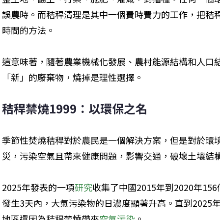
誤農時。而秸稈清理是其中一個費時費力的工作，把秸
時間的方法。
這意味著，隨著農業機械化發展、農村能源結構和人口
「新」的廢棄物，燒掉是理性選擇。
秸稈禁燒1999：以環保之名
季節性焚燒秸稈對於農民是一個解決方案，但是對於環
災，污染空氣且帶來健康問題，影響交通，破壞土壤結
2025年發表的一項
研究
收集了中國2015年到2020年
發生3天內，大氣污染物的日濃度顯著升高。直到2025
地區還因為秸稈焚燒帶來
空氣污染
。