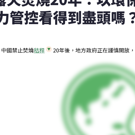
力管控看得到盡頭嗎
中國禁止焚燒
秸稈
20年後，地方政府正在謹慎開放