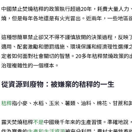
中國禁止焚燒秸稈的政策執行超過20年，耗費大量人力
燒，但是每年各地還是有火光冒出。近兩年，一些地區
這種想簡單禁止卻又不得不謹慎放開的決策過程，反映
適用、配套激勵和懲罰措施、環境保護和經濟理性選擇
定者如何面對社會關切的智慧。20多年秸稈禁燒政策的
治理複雜性的一個樣本。
從資源到廢物：被嫌棄的秸稈的一生
秸稈
指小麥、水稻、玉米、薯類、油料、棉花、甘蔗和
露天焚燒秸稈
不是
中國幾千年來的生產習慣。準確地說
作為寶貴的
生產和生活資源
被充分利用：農村大量牲畜