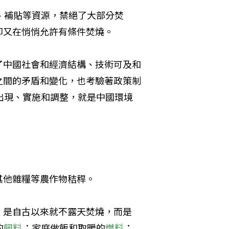
、補貼等資源，禁絕了大部分焚
卻又在悄悄允許有條件焚燒。
了中國社會和經濟結構、技術可及和
之間的矛盾和變化，也考驗著政策制
出現、實施和調整，就是中國環境
其他雜糧等農作物秸稈。
，是自古以來就不露天焚燒，而是
的
飼料
；家庭做飯和取暖的
燃料
；