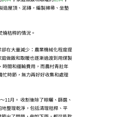
製造屋頂、泥磚，編製掃帚、坐墊
焚燒秸稈的情況。
求卻在大量減少：農業機械化程度提
家庭做飯和取暖也逐漸過渡到用煤製
、時間和運輸費用，而農村青壯年
農忙時節，無力再好好收集和處理
～11月。 收割後除了晾曬、篩選、
田地整理乾淨，包括清理秸稈、平
環節出了問題，例如下雨，都可能耽