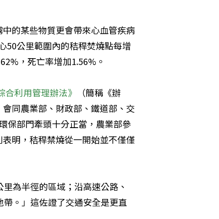
霧中的某些物質更會帶來心血管疾病
心50公里範圍內的秸稈焚燒點每增
62%，死亡率增加1.56%。
綜合利用管理辦法》
（簡稱《辦
）會同農業部、財政部、鐵道部、交
由環保部門牽頭十分正當，農業部參
則表明，秸稈禁燒從一開始並不僅僅
公里為半徑的區域；沿高速公路、
地帶。」這佐證了交通安全是更直