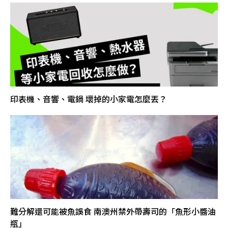
印表機、音響、電鍋 壞掉的小家電怎麼丟？
難分解還可能被魚誤食 南澳州禁外帶壽司的「魚形小醬油
瓶」