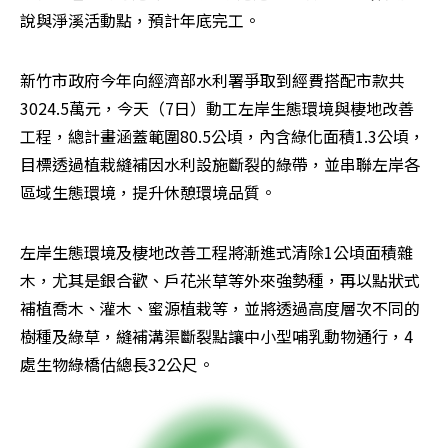
說與淨溪活動點，預計年底完工。
新竹市政府今年向經濟部水利署爭取到經費搭配市款共
3024.5萬元，今天（7日）動工左岸生態環境與棲地改善
工程，總計畫涵蓋範圍80.5公頃，內含綠化面積1.3公頃，
目標透過植栽縫補因水利設施斷裂的綠帶，並串聯左岸各
區域生態環境，提升休憩環境品質。
左岸生態環境及棲地改善工程將漸進式清除1公頃面積雜
木，尤其是銀合歡、戶花米草等外來強勢種，再以點狀式
補植喬木、灌木、蜜源植栽等，並將透過高度層次不同的
樹種及綠草，縫補溝渠斷裂點讓中小型哺乳動物通行，4
處生物綠橋估總長32公尺。